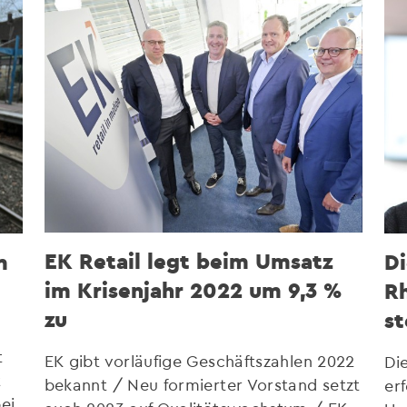
EK Retail legt beim Umsatz
m
D
im Krisenjahr 2022 um 9,3 %
Rh
zu
st
t
EK gibt vorläufige Geschäftszahlen 2022
Di
t
bekannt / Neu formierter Vorstand setzt
er
ei