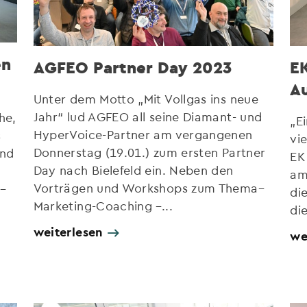
en
AGFEO Partner Day 2023
EK
Au
Unter dem Motto „Mit Vollgas ins neue
Jahr“ lud AGFEO all seine Diamant- und
he,
„E
HyperVoice-Partner am vergangenen
s
vi
Donnerstag (19.01.) zum ersten Partner
ind
EK
Day nach Bielefeld ein. Neben den
am
Vorträgen und Workshops zum Thema–
–
di
Marketing-Coaching –...
di
weiterlesen
we