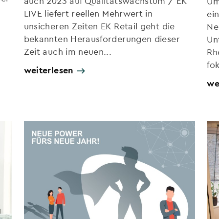
auch 2023 auf Qualitätswachstum / EK
Um
LIVE liefert reellen Mehrwert in
ei
unsicheren Zeiten EK Retail geht die
Ne
bekannten Herausforderungen dieser
Un
Zeit auch im neuen...
Rh
fok
weiterlesen
we