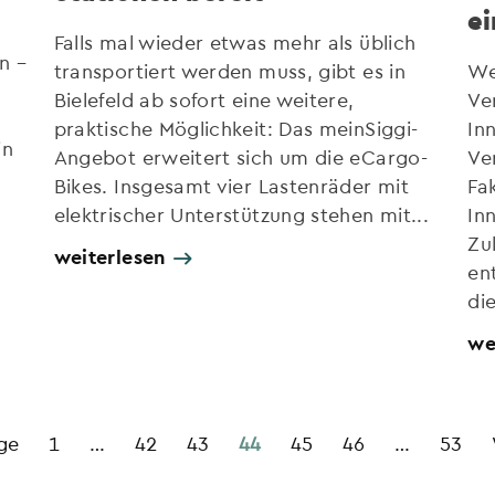
e
Falls mal wieder etwas mehr als üblich
n –
transportiert werden muss, gibt es in
We
Bielefeld ab sofort eine weitere,
Ve
praktische Möglichkeit: Das meinSiggi-
In
in
Angebot erweitert sich um die eCargo-
Ve
Bikes. Insgesamt vier Lastenräder mit
Fa
elektrischer Unterstützung stehen mit...
In
Zu
weiterlesen
en
die
we
ge
1
…
42
43
44
45
46
…
53