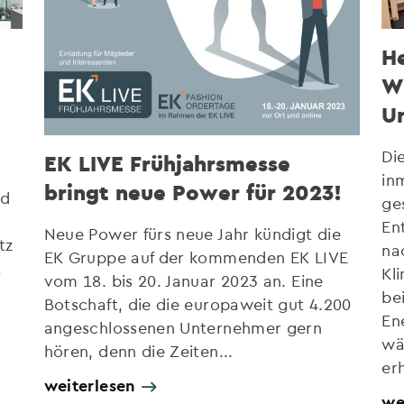
He
Wi
U
Die
EK LIVE Frühjahrsmesse
in
bringt neue Power für 2023!
ld
ge
En
Neue Power fürs neue Jahr kündigt die
tz
na
EK Gruppe auf der kommenden EK LIVE
t
Kl
vom 18. bis 20. Januar 2023 an. Eine
be
Botschaft, die die europaweit gut 4.200
En
angeschlossenen Unternehmer gern
wä
hören, denn die Zeiten...
er
weiterlesen
we