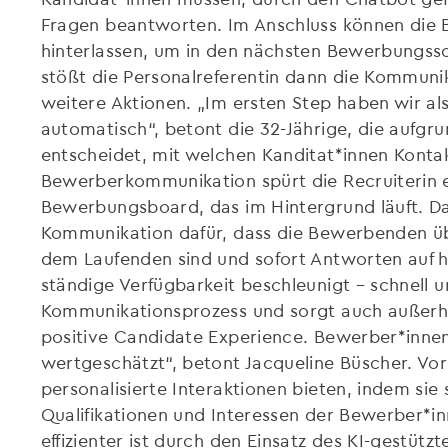
Fragen beantworten. Im Anschluss können die 
hinterlassen, um in den nächsten Bewerbungssch
stößt die Personalreferentin dann die Kommunik
weitere Aktionen. „Im ersten Step haben wir al
automatisch“, betont die 32-Jährige, die aufg
entscheidet, mit welchen Kanditat*innen Kont
Bewerberkommunikation spürt die Recruiterin e
Bewerbungsboard, das im Hintergrund läuft. Da
Kommunikation dafür, dass die Bewerbenden üb
dem Laufenden sind und sofort Antworten auf hä
ständige Verfügbarkeit beschleunigt – schnell u
Kommunikationsprozess und sorgt auch außerhal
positive Candidate Experience. Bewerber*innen 
wertgeschätzt“, betont Jacqueline Büscher. Vo
personalisierte Interaktionen bieten, indem sie
Qualifikationen und Interessen der Bewerber*inn
effizienter ist durch den Einsatz des KI-gestütz