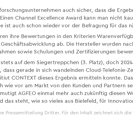
tforschungsunternehmen auch sicher, dass die Ergebn
inen Channel Excellence Award kann man nicht kaufe
be ist auch schon wieder vor der Befragung für das n
ren ihre Bewertungen in den Kriterien Warenverfügbar
 Geschäftsabwicklung ab. Die Hersteller wurden nac
nahmen sowie Schulungen und Zertifizierungen bewer
 stets auf dem Siegertreppchen (3. Platz), doch 202
, dass gerade in sich wandelnden Cloud-Telefonie-Z
itiut CONTEXT dieses Ergebnis ermitteln konnte. Das
ch wie vor am Markt von den Kunden und Partnern s
mutigt AGFEO einmal mehr auch zukünftig diesen We
 das steht, wie so vieles aus Bielefeld, für Innovatio
ne Pressemitteilung Dritter. Für den Inhalt zeichnet sich d