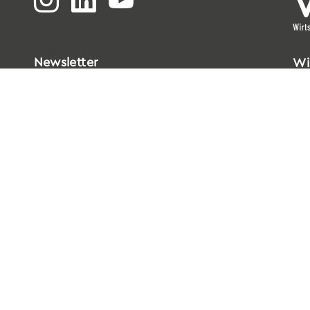
Newsletter
Wi
Bi
Go
33
T
0
E
i
Da