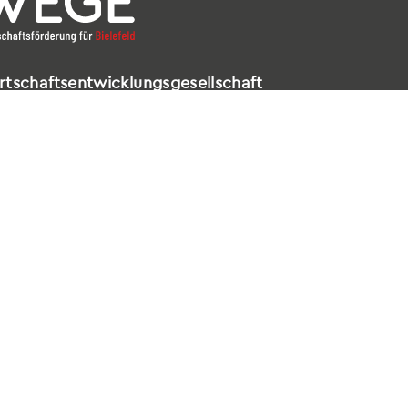
rtschaftsentwicklungsgesellschaft
elefeld mbH
ldstraße 16 – 18
602 Bielefeld
521 / 557 660-99
nfo@wege-bielefeld.de
tenschutz
|
Impressum