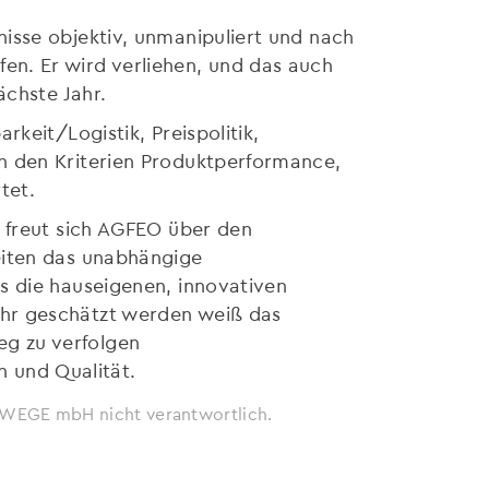
isse objektiv, unmanipuliert und nach
n. Er wird verliehen, und das auch
ächste Jahr.
keit/Logistik, Preispolitik,
h den Kriterien Produktperformance,
tet.
4 freut sich AGFEO über den
eiten das unabhängige
s die hauseigenen, innovativen
ehr geschätzt werden weiß das
g zu verfolgen
n und Qualität.
ie WEGE mbH nicht verantwortlich.