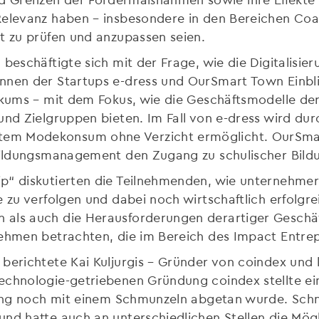
Relevanz haben – insbesondere in den Bereichen Coa
t zu prüfen und anzupassen seien.
 beschäftigte sich mit der Frage, wie die Digitalisi
nnen der Startups e-dress und OurSmart Town Einbl
ikums – mit dem Fokus, wie die Geschäftsmodelle der 
und Zielgruppen bieten. Im Fall von e-dress wird du
em Modekonsum ohne Verzicht ermöglicht. OurSmar
 Bildungsmanagement den Zugang zu schulischer Bild
p“ diskutierten die Teilnehmenden, wie unternehmer
 zu verfolgen und dabei noch wirtschaftlich erfolgre
 als auch die Herausforderungen derartiger Geschä
ehmen betrachten, die im Bereich des Impact Entrep
berichtete Kai Kuljurgis – Gründer von coindex und
chnologie-getriebenen Gründung coindex stellte eine
hrung noch mit einem Schmunzeln abgetan wurde. Schn
und hatte auch an unterschiedlichen Stellen die Mög