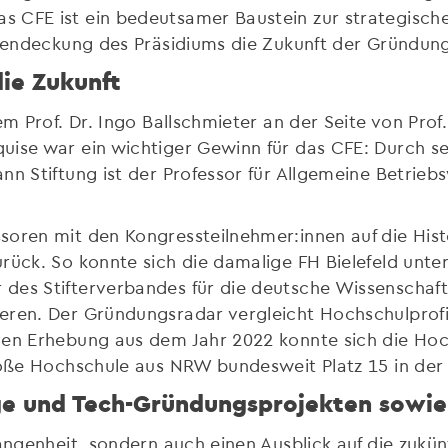
 CFE ist ein bedeutsamer Baustein zur strategische
ückendeckung des Präsidiums die Zukunft der Gründun
die Zukunft
em Prof. Dr. Ingo Ballschmieter an der Seite von Prof.
ise war ein wichtiger Gewinn für das CFE: Durch sei
nn Stiftung ist der Professor für Allgemeine Betrieb
soren mit den Kongressteilnehmer:innen auf die Hist
urück. So konnte sich die damalige FH Bielefeld un
des Stifterverbandes für die deutsche Wissenschaft 
eren. Der Gründungsradar vergleicht Hochschulprof
llen Erhebung aus dem Jahr 2022 konnte sich die Ho
große Hochschule aus NRW bundesweit Platz 15 in de
tige und Tech-Gründungsprojekten sowi
gangenheit, sondern auch einen Ausblick auf die zuk