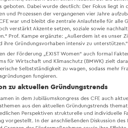
geboten. Dabei wurde deutlich: Der Fokus liegt in
en und Prozessen der vergangenen vier Jahre aufzuba
 CFE war und bleibt die zentrale Anlaufstelle für alle
och verstärkt Akzente setzen, soziale sowie nachhal
.“ Prof. Kampe ergänzte: „Außerdem ist es unser Zie
 ihre Gründungsvorhaben intensiv zu unterstützen.“
ben der Förderung „EXIST Women“ auch formal Fakte
s für Wirtschaft und Klimaschutz (BMWK) zielt dara
rische Selbstständigkeit zu wagen, sodass mehr Fra
sgründungen fungieren.
on zu aktuellen Gründungstrends
amen in dem Jubiläumskongress des CFE auch aktuell
sthemen aus den aktuellen Gründungstrends themati
ichen Perspektiven strukturelle und individuelle F
g vorgestellt. In der anschließenden Diskussion des
Grenzen der Fördermaßnahmen sowie ihre Effekte th