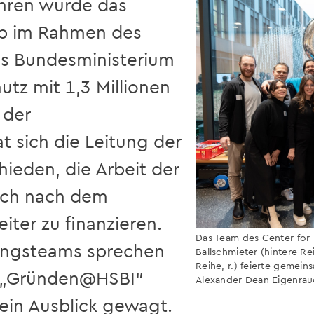
ahren wurde das
ip im Rahmen des
s Bundesministerium
utz mit 1,3 Millionen
 der
 sich die Leitung der
hieden, die Arbeit der
uch nach dem
iter zu finanzieren.
Das Team des Center for 
dungsteams sprechen
Ballschmieter (hintere Rei
Reihe, r.) feierte gemein
s „Gründen@HSBI“
Alexander Dean Eigenra
ein Ausblick gewagt.