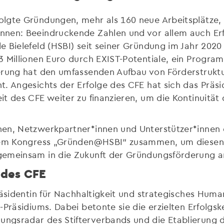
lgte Gründungen, mehr als 160 neue Arbeitsplätze,
nen: Beeindruckende Zahlen und vor allem auch Erfo
e Bielefeld (HSBI) seit seiner Gründung im Jahr 202
3 Millionen Euro durch EXIST-Potentiale, ein Progra
erung hat den umfassenden Aufbau von Förderstruktu
t. Angesichts der Erfolge des CFE hat sich das Präs
t des CFE weiter zu finanzieren, um die Kontinuität 
nen, Netzwerkpartner*innen und Unterstützer*innen
 dem Kongress „Gründen@HSBI“ zusammen, um diesen E
gemeinsam in die Zukunft der Gründungsförderung a
 des CFE
präsidentin für Nachhaltigkeit und strategisches Hu
-Präsidiums. Dabei betonte sie die erzielten Erfolg
gsradar des Stifterverbands und die Etablierung d