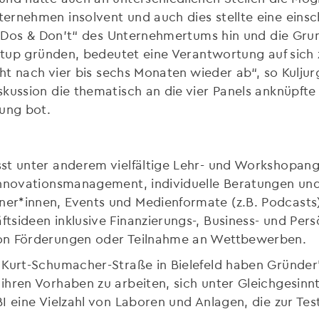
rnehmen insolvent und auch dies stellte eine einsc
e „Dos & Don’t“ des Unternehmertums hin und die Grun
tartup gründen, bedeutet eine Verantwortung auf sic
icht nach vier bis sechs Monaten wieder ab“, so Kulj
skussion die thematisch an die vier Panels anknüpft
ung bot.
sst unter anderem vielfältige Lehr- und Workshopa
Innovationsmanagement, individuelle Beratungen un
r*innen, Events und Medienformate (z.B. Podcasts)
sideen inklusive Finanzierungs-, Business- und Per
von Förderungen oder Teilnahme an Wettbewerben.
 Kurt-Schumacher-Straße in Bielefeld haben Gründer
ihren Vorhaben zu arbeiten, sich unter Gleichgesinn
BI eine Vielzahl von Laboren und Anlagen, die zur T