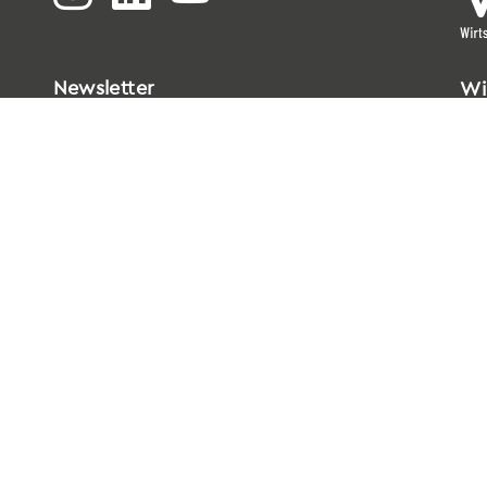
Newsletter
Wi
Bi
Go
33
T
0
E
i
Da