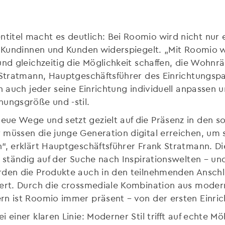
itel macht es deutlich: Bei Roomio wird nicht nur e
r Kundinnen und Kunden widerspiegelt. „Mit Roomio wo
 und gleichzeitig die Möglichkeit schaffen, die Woh
k Stratmann, Hauptgeschäftsführer des Einrichtungsp
nn auch jeder seine Einrichtung individuell anpassen
nungsgröße und -stil.
ue Wege und setzt gezielt auf die Präsenz in den so
müssen die junge Generation digital erreichen, um 
“, erklärt Hauptgeschäftsführer Frank Stratmann. Di
t ständig auf der Suche nach Inspirationswelten – u
rden die Produkte auch in den teilnehmenden Ansch
iert. Durch die crossmediale Kombination aus mode
rn ist Roomio immer präsent – von der ersten Einric
i einer klaren Linie: Moderner Stil trifft auf echte 