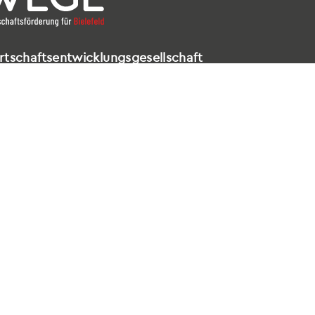
rtschaftsentwicklungsgesellschaft
elefeld mbH
ldstraße 16 – 18
602 Bielefeld
521 / 557 660-99
nfo@wege-bielefeld.de
tenschutz
|
Impressum