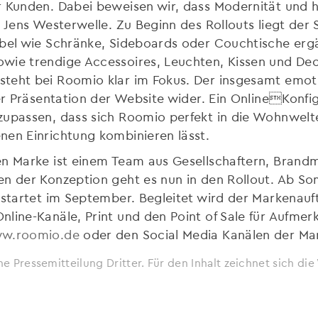
 Kunden. Dabei beweisen wir, dass Modernität und h
r Jens Westerwelle. Zu Beginn des Rollouts liegt de
öbel wie Schränke, Sideboards oder Couchtische erg
wie trendige Accessoires, Leuchten, Kissen und Dec
steht bei Roomio klar im Fokus. Der insgesamt emo
er Präsentation der Website wider. Ein OnlineKonfigu
zupassen, dass sich Roomio perfekt in die Wohnwel
nen Einrichtung kombinieren lässt.
en Marke ist einem Team aus Gesellschaftern, Brand
en der Konzeption geht es nun in den Rollout. Ab 
 startet im September. Begleitet wird der Markenauf
line-Kanäle, Print und den Point of Sale für Aufmerk
w.roomio.de
oder den Social Media Kanälen der Ma
ne Pressemitteilung Dritter. Für den Inhalt zeichnet sich d