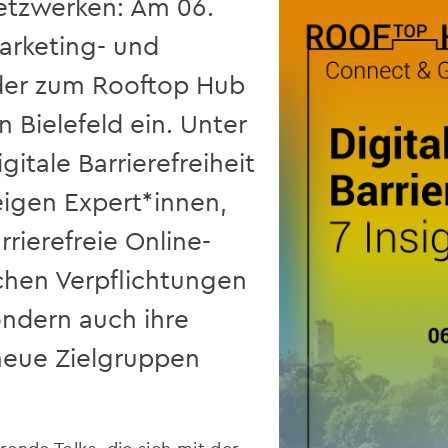
netzwerken: Am 06.
arketing- und
eder zum Rooftop Hub
 Bielefeld ein. Unter
itale Barrierefreiheit
eigen Expert*innen,
ierefreie Online-
chen Verpflichtungen
ondern auch ihre
neue Zielgruppen
ende Talks, die sich mit der