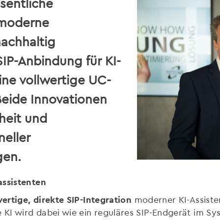
sentliche
 moderne
achhaltig
SIP-Anbindung für KI-
ine vollwertige UC-
Beide Innovationen
rheit und
neller
en.
assistenten
wertige, direkte SIP-Integration
moderner KI-Assiste
I wird dabei wie ein reguläres SIP-Endgerät im Sys