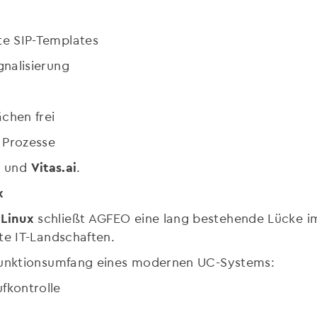
te SIP-Templates
gnalisierung
chen frei
 Prozesse
x
und
Vitas.ai
.
x
Linux
schließt AGFEO eine lang bestehende Lücke im 
te IT-Landschaften.
 Funktionsumfang eines modernen UC-Systems:
fkontrolle