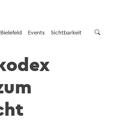
 Bielefeld
Events
Sichtbarkeit
skodex
 zum
cht