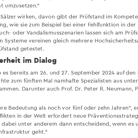
tät umzusetzen.“
Sälzer wirken, davon gibt der Prüfstand im Kompete
ng, wie sie zum Beispiel bei einer Fehlfunktion in 
uch- oder Vandalismusszenarien lassen sich am Prüfs
ren Systeme vereinen gleich mehrere Hochsicherheit
fstand getestet.
erheit im Dialog
ab es bereits am 26. und 27. September 2024 auf den
chte zum fünften Mal namhafte Spezialisten aus unte
mmen. Darunter auch Prof. Dr. Peter R. Neumann, Pr
lere Bedeutung als noch vor fünf oder zehn Jahren“, 
nflikten in der Welt erfordert neue Präventionsstra
t dabei unter anderem dann entscheidend, wenn es
nfrastruktur geht.“