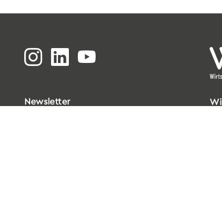
Newsletter
Wi
Bi
Go
33
T
0
E
i
Da