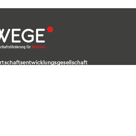
rtschaftsentwicklungsgesellschaft
elefeld mbH
ldstraße 16 – 18
602 Bielefeld
521 / 557 660-99
nfo@wege-bielefeld.de
tenschutz
|
Impressum