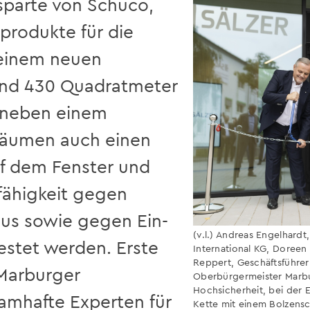
ssparte von Schüco,
produkte für die
 einem neuen
nd 430 Quadratmeter
 neben einem
äumen auch einen
uf dem Fenster und
fähigkeit gegen
us sowie gegen Ein-
(v.l.) Andreas Engelhardt
stet werden. Erste
International KG, Doreen
Reppert, Geschäftsführe
Marburger
Oberbürgermeister Marb
Hochsicherheit, bei der 
namhafte Experten für
Kette mit einem Bolzensc