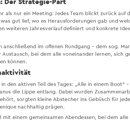
 Der Strategie-Part
r als nur ein Meeting: Jedes Team blickt zurück auf d
ei, was gut lief, wo es Herausforderungen gab und we
en weiteren Jahresverlauf definiert und konkrete I
n anschließend im offenen Rundgang – dem sog. Mar
r Austausch, bei dem alle voneinander lernen, sich ge
men können.
maktivität
in den aktiven Teil des Tages: „Alle in einem Boot“ –
 Kanus die Lippe entlang. Dabei wurden Zusammenar
 gehört, sorgten kleine Abstecher ins Gebüsch für j
enique nachhaltig prägen.
ll mit einem gemeinsamen Abendessen, bei dem alle