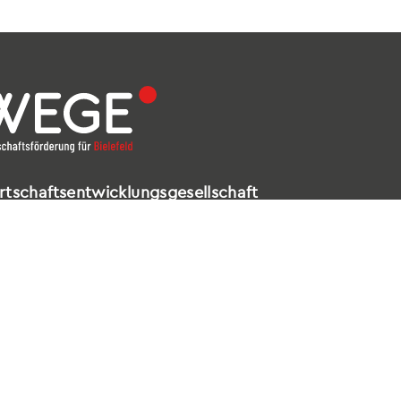
rtschaftsentwicklungsgesellschaft
elefeld mbH
ldstraße 16 – 18
602 Bielefeld
521 / 557 660-99
nfo@wege-bielefeld.de
tenschutz
|
Impressum