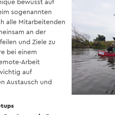
nique bewusst auf
eim sogenannten
ch alle Mitarbeitenden
emeinsam an der
eilen und Ziele zu
re bei einem
emote-Arbeit
wichtig auf
en Austausch und
etups