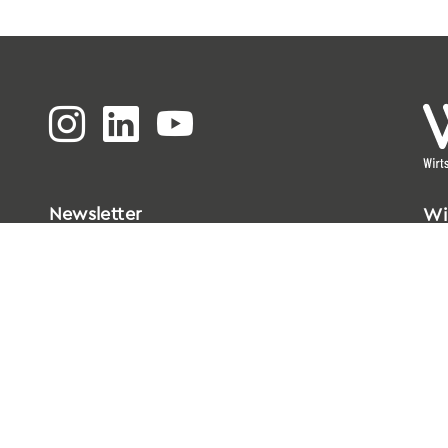
Newsletter
Wi
Bi
Go
33
T
0
E
i
Da