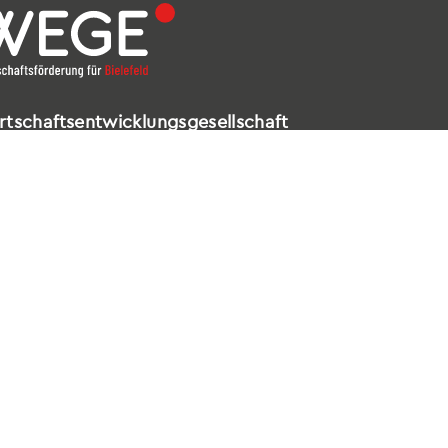
rtschaftsentwicklungsgesellschaft
elefeld mbH
ldstraße 16 – 18
602 Bielefeld
521 / 557 660-99
nfo@wege-bielefeld.de
tenschutz
|
Impressum