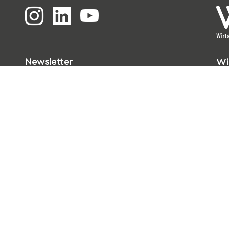
Newsletter
Wi
Bi
Go
33
T
0
E
i
Da