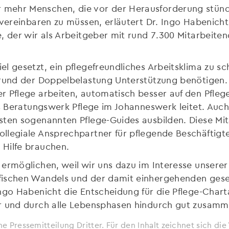
mehr Menschen, die vor der Herausforderung stünd
 vereinbaren zu müssen, erläutert Dr. Ingo Habenich
, der wir als Arbeitgeber mit rund 7.300 Mitarbeite
l gesetzt, ein pflegefreundliches Arbeitsklima zu sc
rund der Doppelbelastung Unterstützung benötigen. „E
 Pflege arbeiten, automatisch besser auf den Pflegef
as Beratungswerk Pflege im Johanneswerk leitet. Auc
sten sogenannten Pflege-Guides ausbilden. Diese Mi
llegiale Ansprechpartner für pflegende Beschäftigte
Hilfe brauchen.
ermöglichen, weil wir uns dazu im Interesse unserer
fischen Wandels und der damit einhergehenden gese
ngo Habenicht die Entscheidung für die Pflege-Chart
er und durch alle Lebensphasen hindurch gut zusamm
ne Pressemitteilung Dritter. Für den Inhalt zeichnet sich d