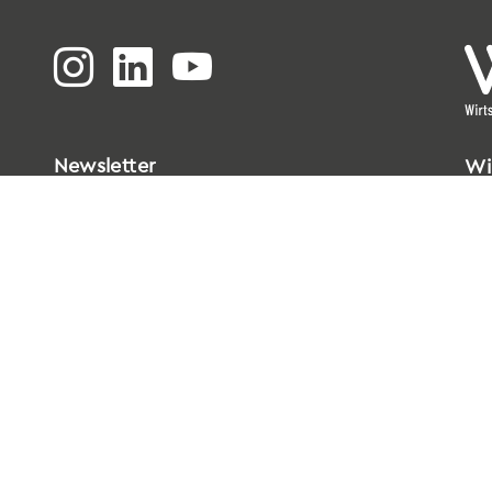
Newsletter
Wi
Bi
Go
33
T
0
E
i
Da