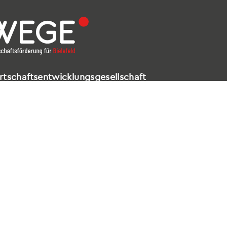
rtschaftsentwicklungsgesellschaft
elefeld mbH
ldstraße 16 – 18
602 Bielefeld
521 / 557 660-99
nfo@wege-bielefeld.de
tenschutz
|
Impressum