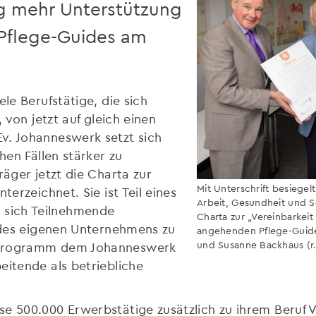
ig mehr Unterstützung
n Pflege-Guides am
ele Berufstätige, die sich
, von jetzt auf gleich einen
v. Johanneswerk setzt sich
hen Fällen stärker zu
räger jetzt die Charta zur
Mit Unterschrift besiege
terzeichnet. Sie ist Teil eines
Arbeit, Gesundheit und So
sich Teilnehmende
Charta zur „Vereinbarkeit
t des eigenen Unternehmens zu
angehenden Pflege-Guides 
und Susanne Backhaus (r.
s Programm dem Johanneswerk
eitende als betriebliche
se 500.000 Erwerbstätige zusätzlich zu ihrem Beruf 