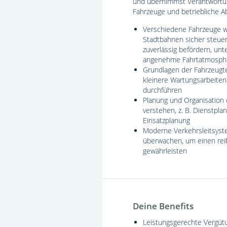
und übernimmst Verantwortun
Fahrzeuge und betriebliche Ab
Verschiedene Fahrzeuge w
Stadtbahnen sicher steue
zuverlässig befördern, unt
angenehme Fahrtatmosph
Grundlagen der Fahrzeugt
kleinere Wartungsarbeiten
durchführen
Planung und Organisation 
verstehen, z. B. Dienstpla
Einsatzplanung
Moderne Verkehrsleitsys
überwachen, um einen rei
gewährleisten
Deine Benefits
Leistungsgerechte Vergütu