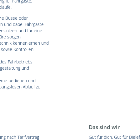
g für Fahrgäste,
läufe.
ie Busse oder
rn und dabei Fahrgäste
erstützen und für eine
äre sorgen
echnik kennenlernen und
 sowie Kontrollen
des Fahrbetriebs
ngestaltung und
teme bedienen und
bungslosen Ablauf zu
Das sind wir
ng nach Tarifvertrag
Gut für dich. Gut für Bielef