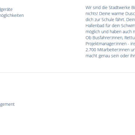
Wir sind die Stadtwerke Bi
dgeräte
nichts! Deine warme Dusc
öglichkeiten
dich zur Schule fährt. De
Hallenbad für dein Schwim
möglich und haben auch 
Ob Busfahrer:innen, Rett
Projektmanager:innen - in
2.700 Mitarbeiter:innen u
macht genau sein oder ihr
agement