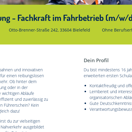
ung - Fachkraft im Fahrbetrieb (m/w/d
Otto-Brenner-Straße 242, 33604 Bielefeld
Ohne Berufser
Dein Profil
bahnen und innovativen
Du bist mindestens 16 Jah
für einen reibungslosen
erweiterten ersten Schula
rkehr. Ob hinter dem
Kontaktfreudig und of
ung oder in der
Lernbereit und interes
e wichtigen Abläufe
organisatorischen Ablä
fizient und zuverlässig zu
Gute Deutschkenntniss
en Führerschein? Kein
Verantwortungsbewusst
leich dazu!
st du zur vielseitigen
n Nahverkehr ausgebildet