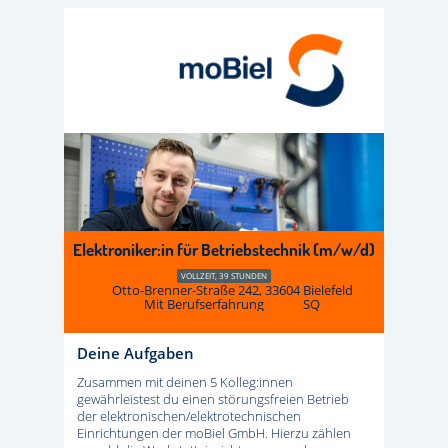
Elektroniker:in für Betriebstechnik (m/w/d)
VOLLZEIT, 39 STUNDEN
Otto-Brenner-Straße 242, 33604 Bielefeld
Mit Berufserfahrung
SQ
Deine Aufgaben
Zusammen mit deinen 5 Kolleg:innen
gewährleistest du einen störungsfreien Betrieb
der elektronischen/elektrotechnischen
Einrichtungen der moBiel GmbH. Hierzu zählen