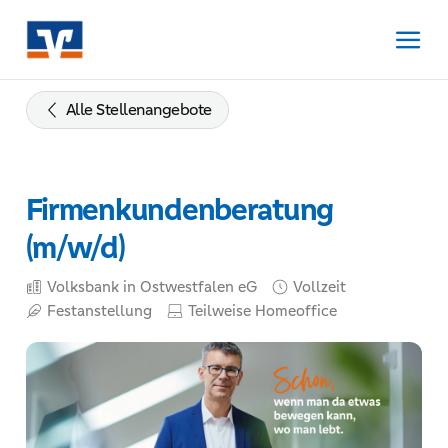
Zum
Inhalt
springen
Zur
Navigation
Alle Stellenangebote
springen
Zum
Footer
Firmenkundenberatung
springen
(m/w/d)
Volksbank in Ostwestfalen eG
Vollzeit
Festanstellung
Teilweise Homeoffice