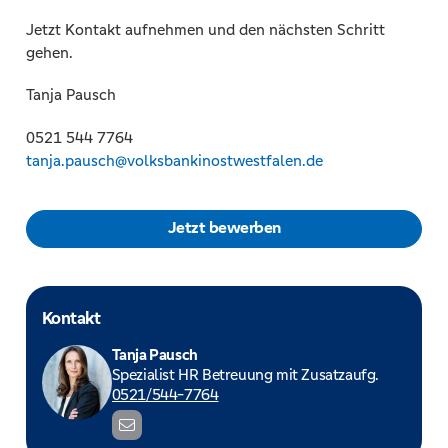
Jetzt Kontakt aufnehmen und den nächsten Schritt
gehen.
Tanja Pausch
0521 544 7764
tanja.pausch@volksbankinostwestfalen.de
Jetzt bewerben
Kontakt
Tanja Pausch
Spezialist HR Betreuung mit Zusatzaufg.
0521/544-7764
t