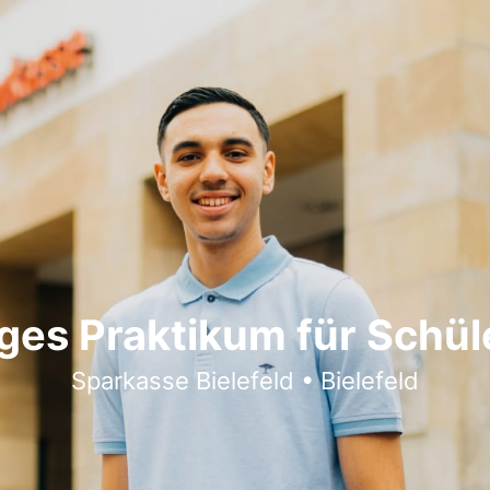
liges Praktikum für Schül
Sparkasse Bielefeld • Bielefeld