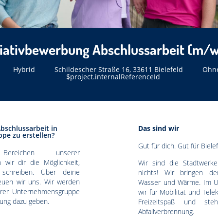
tiativbewerbung Abschlussarbeit (m/
Hybrid
Schildescher Straße 16, 33611 Bielefeld
Ohne
$project.internalReferenceId
bschlussarbeit in
Das sind wir
pe zu erstellen?
Gut für dich. Gut für Bielef
ereichen unserer
wir dir die Möglichkeit,
Wir sind die Stadtwerke
 schreiben. Über deine
nichts! Wir bringen den
euen wir uns. Wir werden
Wasser und Wärme. Im U
serer Unternehmensgruppe
wir für Mobilität und Tel
dung dazu geben.
Freizeitspaß und ste
Abfallverbrennung.