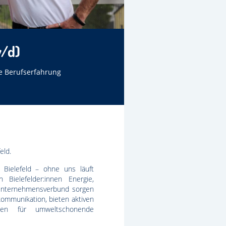
w/d)
 Berufserfahrung
eld.
 Bielefeld – ohne uns läuft
 Bielefelder:innen Energie,
nternehmensverbund sorgen
ekommunikation, bieten aktiven
hen für umweltschonende