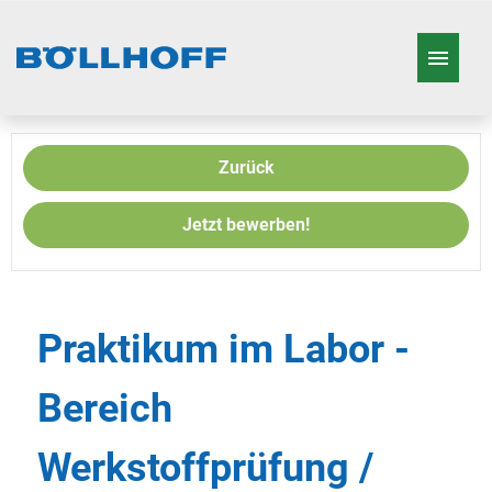
Deutsch
Englisch
Französisch
Zurück
Stellenangebote
Jetzt bewerben!
Arbeiten in der Böllhoff Gruppe
Wer wir sind
Praktikum im Labor -
Unsere Produkte
Bereich
Werkstoffprüfung /