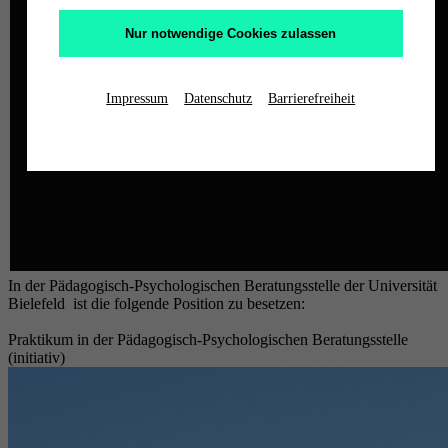
Nur notwendige Cookies zulassen
Impressum
Datenschutz
Barrierefreiheit
In der Pädagogisch-Psychologischen Beratungsstelle der Universität
Bielefeld ist die folgende Position zu besetzen:
Praktikum in der Pädagogisch-Psychologischen Beratungsstelle
(initiativ)