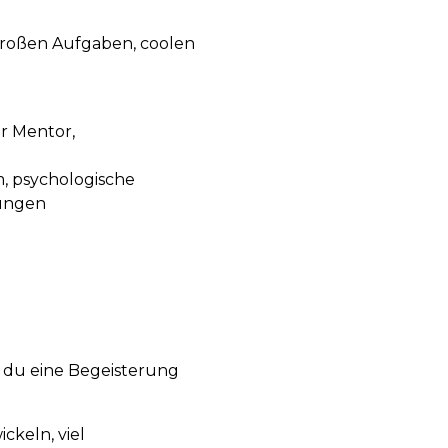
großen Aufgaben, coolen
er Mentor,
, psychologische
gungen
ge du eine Begeisterung
ckeln, viel