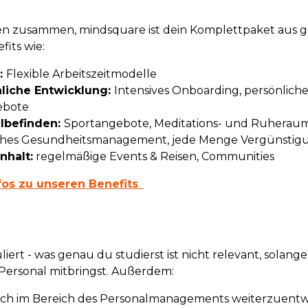
en zusammen, mindsquare ist dein Komplettpaket aus 
its wie:
:
Flexible Arbeitszeitmodelle
nliche Entwicklung:
Intensives Onboarding, persönlich
ebote
lbefinden:
Sportangebote, Meditations- und Ruheraum
iches Gesundheitsmanagement, jede Menge Vergünsti
nhalt:
regelmäßige Events & Reisen, Communities
fos zu unseren Benefits
liert - was genau du studierst ist nicht relevant, solan
Personal mitbringst. Außerdem:
dich im Bereich des Personalmanagements weiterzuentwi