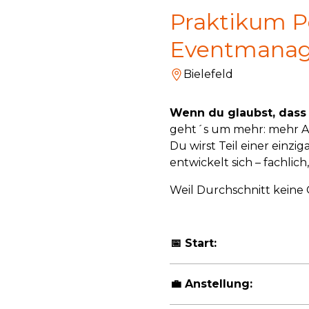
Praktikum P
Eventmana
Bielefeld
Wenn du glaubst, dass A
geht´s um mehr: mehr An
Du wirst Teil einer einzig
entwickelt sich
–
fachlich
Weil Durchschnitt keine O
📅
Start:
💼
Anstellung: