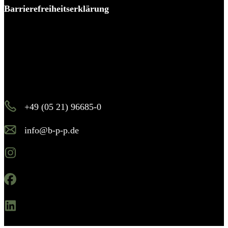
Barrierefreiheitserklärung
Es piekst bei Ihnen?
Melden Sie sich – wir helfen Ihnen dabei, den Stachel zu
ziehen.
+49 (05 21) 96685-0
info@b-p-p.de
Instagram
Facebook
Linkedin