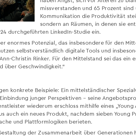
missverstanden und 65 Prozent sind 
Kommunikation die Produktivität stei
sondern an Räumen, in denen sie ent
024 durchgeführten LinkedIn-Studie ein.
er enormes Potenzial, das insbesondere für den Mitte
nutzen selbstverständlich digitale Tools und insbeson
 Ann-Christin Rinker. Für den Mittelstand sei das ein
d über Geschwindigkeit.“
eigen konkrete Beispiele: Ein mittelständischer Spezi
e Einbindung junger Perspektiven – seine Angebotspr
enstleister wiederum erschloss mithilfe eines „Young
us auch ein neues Produkt, nachdem sieben Young Pr
ache und Plattformlogiken berieten.
 Gestaltung der Zusammenarbeit über Generationen h