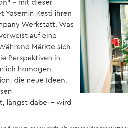
ion“ – mit dieser
 Yasemin Kesti ihren
mpany Werkstatt. Was
verweist auf eine
 Während Märkte sich
ie Perspektiven in
unlich homogen.
tion, die neue Ideen,
isen
t, längst dabei – wird
.
nd warum genau darin ein entscheidender Wettbewe