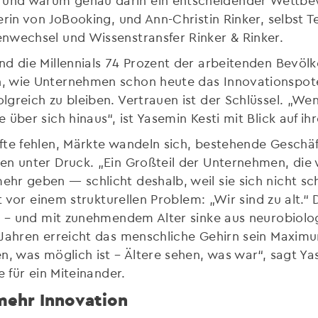
erin von JoBooking, und Ann-Christin Rinker, selbst 
nwechsel und Wissenstransfer Rinker & Rinker.
nd die Millennials 74 Prozent der arbeitenden Bevö
, wie Unternehmen schon heute das Innovationspoten
lgreich zu bleiben. Vertrauen ist der Schlüssel. „
über sich hinaus“, ist Yasemin Kesti mit Blick auf ih
fte fehlen, Märkte wandeln sich, bestehende Geschä
n unter Druck. „Ein Großteil der Unternehmen, die 
hr geben — schlicht deshalb, weil sie sich nicht sc
t vor einem strukturellen Problem: „Wir sind zu alt.“
n – und mit zunehmendem Alter sinke aus neurobiolo
Jahren erreicht das menschliche Gehirn sein Maximum
n, was möglich ist – Ältere sehen, was war“, sagt Ya
e für ein Miteinander.
mehr Innovation