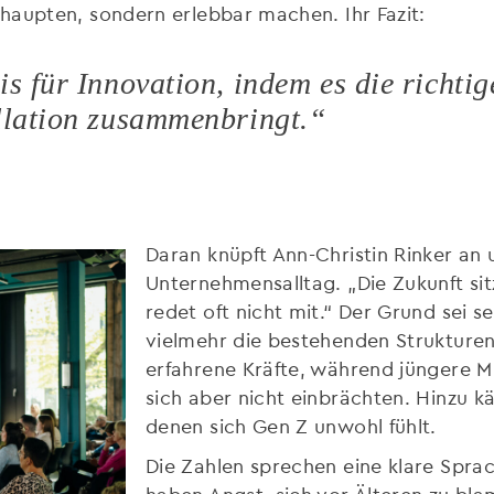
haupten, sondern erlebbar machen. Ihr Fazit:
is für Innovation, indem es die richti
llation zusammenbringt.“
Daran knüpft Ann-Christin Rinker an 
Unternehmensalltag. „Die Zukunft sit
redet oft nicht mit.“ Der Grund sei 
vielmehr die bestehenden Strukturen
erfahrene Kräfte, während jüngere M
sich aber nicht einbrächten. Hinzu
denen sich Gen Z unwohl fühlt.
Die Zahlen sprechen eine klare Spra
haben Angst, sich vor Älteren zu blam