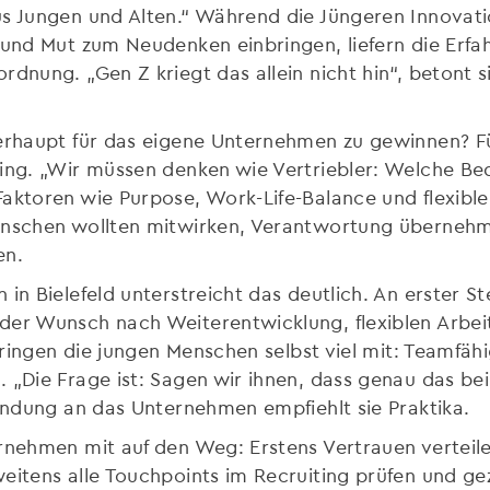
us Jungen und Alten.“ Während die Jüngeren Innovati
t und Mut zum Neudenken einbringen, liefern die Erf
rdnung. „Gen Z kriegt das allein nicht hin“, betont s
berhaupt für das eigene Unternehmen zu gewinnen? Fü
ing. „Wir müssen denken wie Vertriebler: Welche Be
Faktoren wie Purpose, Work-Life-Balance und flexibl
Menschen wollten mitwirken, Verantwortung überne
en.
in Bielefeld unterstreicht das deutlich. An erster S
der Wunsch nach Weiterentwicklung, flexiblen Arbe
bringen die jungen Menschen selbst viel mit: Teamfähi
 „Die Frage ist: Sagen wir ihnen, dass genau das bei 
Bindung an das Unternehmen empfiehlt sie Praktika.
ernehmen mit auf den Weg: Erstens Vertrauen verteil
eitens alle Touchpoints im Recruiting prüfen und gez