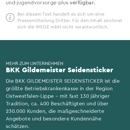
und-jugendvorsorge-plus
verfügbar.
Bei diesem Text handelt es sich um eine
Pressemitteilung Dritter. Für den Inhalt zeichnet
sich die WEGE mbH nicht verantwortlich.
MEHR ZUM UNTERNEHMEN
BKK Gildemeister Seidensticker
Die BKK GILDEMEISTER SEIDENSTICKER ist die
größte Betriebskrankenkasse in der Region
Ostwestfalen-Lippe – mit fast 130 jähriger
Tradition, ca. 400 Beschäftigten und über
230.000 Kunden, die maßgeschneiderte
Angebote und besondere Kundennähe
schätzen.