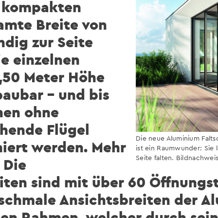
n, kompakten
amte Breite von
ndig zur Seite
ie einzelnen
3,50 Meter Höhe
baubar – und bis
nen ohne
ehende Flügel
Die neue Aluminium Falt
iert werden. Mehr
ist ein Raumwunder: Sie 
Seite falten. Bildnachwei
 Die
en sind mit über 60 Öffnungsty
 schmale Ansichtsbreiten der Al
anen Rahmen, welcher durch sei