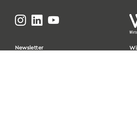
Newsletter
Wi
Bi
Go
33
T
0
E
i
Da