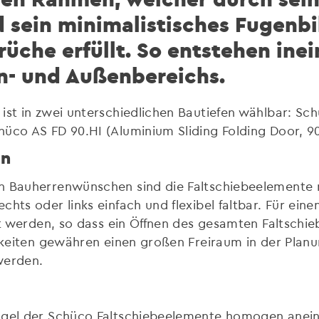
 sein minimalistisches Fugenbi
üche erfüllt. So entstehen ine
n- und Außenbereichs.
ist in zwei unterschiedlichen Bautiefen wählbar: Sc
üco AS FD 90.HI (Aluminium Sliding Folding Door, 90
en
n Bauherrenwünschen sind die Faltschiebeelemente n
chts oder links einfach und flexibel faltbar. Für ei
iert werden, so dass ein Öffnen des gesamten Faltsc
chkeiten gewähren einen großen Freiraum in der Plan
werden.
lügel der Schüco Faltschiebeelemente homogen anei