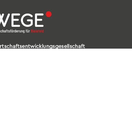
rtschaftsentwicklungsgesellschaft
elefeld mbH
ldstraße 16 – 18
602 Bielefeld
521 / 557 660-99
nfo@wege-bielefeld.de
tenschutz
|
Impressum