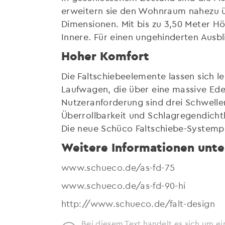
erweitern sie den Wohnraum nahezu ü
Dimensionen. Mit bis zu 3,50 Meter Höh
Innere. Für einen ungehinderten Ausb
Hoher Komfort
Die Faltschiebeelemente lassen sich l
Laufwagen, die über eine massive Edel
Nutzeranforderung sind drei Schwellenh
Überrollbarkeit und Schlagregendichth
Die neue Schüco Faltschiebe-Systempl
Weitere Informationen unte
www.schueco.de/as-fd-75
www.schueco.de/as-fd-90-hi
http://www.schueco.de/falt-design
Bei diesem Text handelt es sich um ei