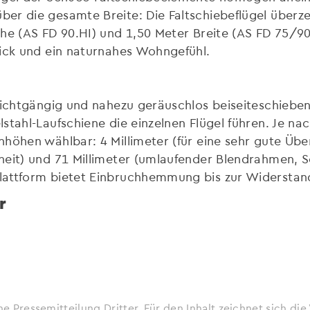
ber die gesamte Breite: Die Faltschiebeflügel übe
e (AS FD 90.HI) und 1,50 Meter Breite (AS FD 75/90.HI
lick und ein naturnahes Wohngefühl.
eichtgängig und nahezu geräuschlos beiseiteschiebe
stahl-Laufschiene die einzelnen Flügel führen. Je n
öhen wählbar: 4 Millimeter (für eine sehr gute Überr
eit) und 71 Millimeter (umlaufender Blendrahmen, S
attform bietet Einbruchhemmung bis zur Widerstand
r
ne Pressemitteilung Dritter. Für den Inhalt zeichnet sich d