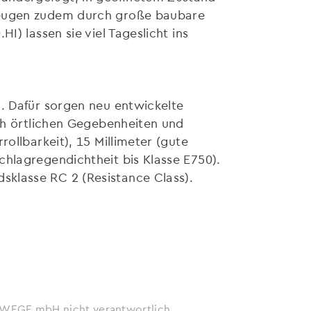
rzeugen zudem durch große baubare
) lassen sie viel Tageslicht ins
n. Dafür sorgen neu entwickelte
ach örtlichen Gegebenheiten und
ollbarkeit), 15 Millimeter (gute
chlagregendichtheit bis Klasse E750).
sklasse RC 2 (Resistance Class).
ie WEGE mbH nicht verantwortlich.