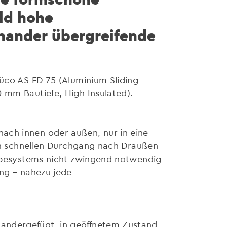
ld hohe
inander übergreifende
hüco AS FD 75 (Aluminium Sliding
 mm Bautiefe, High Insulated).
ach innen oder außen, nur in eine
nen schnellen Durchgang nach Draußen
hiebesystems nicht zwingend notwendig
ung – nahezu jede
nandergefügt, in geöffnetem Zustand