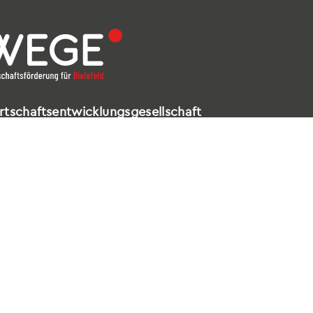
rtschaftsentwicklungsgesellschaft
elefeld mbH
ldstraße 16 – 18
602 Bielefeld
521 / 557 660-99
nfo@wege-bielefeld.de
tenschutz
|
Impressum