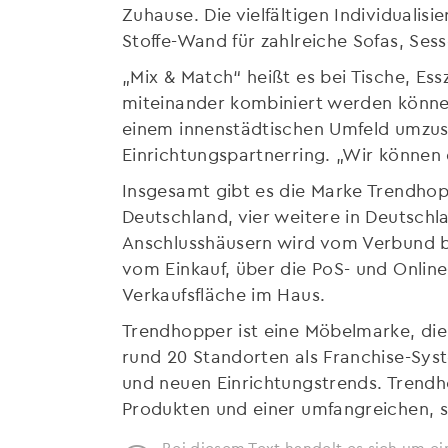
Zuhause. Die vielfältigen Individualis
Stoffe-Wand für zahlreiche Sofas, Se
„Mix & Match“ heißt es bei Tische, Es
miteinander kombiniert werden können
einem innenstädtischen Umfeld umzus
Einrichtungspartnerring. „Wir können 
Insgesamt gibt es die Marke Trendhop
Deutschland, vier weitere in Deutschl
Anschlusshäusern wird vom Verbund b
vom Einkauf, über die PoS- und Online
Verkaufsfläche im Haus.
Trendhopper ist eine Möbelmarke, die
rund 20 Standorten als Franchise-Syst
und neuen Einrichtungstrends. Trendh
Produkten und einer umfangreichen, s
Bei diesem Text handelt es sich um ei