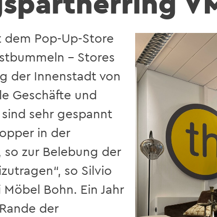
gspartnerring V
it dem Pop-Up-Store
gstbummeln – Stores
ng der Innenstadt von
ale Geschäfte und
r sind sehr gespannt
hopper in der
, so zur Belebung der
zutragen“, so Silvio
i Möbel Bohn. Ein Jahr
 Rande der