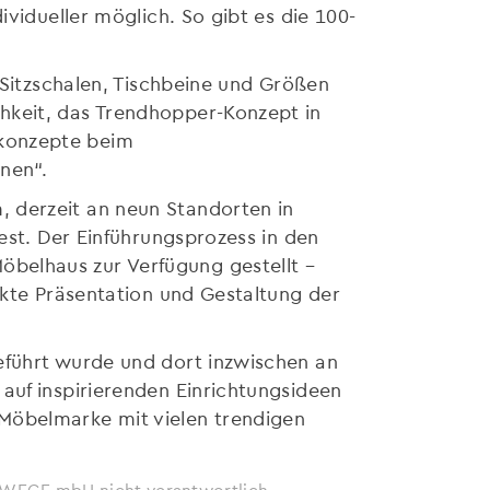
ividueller möglich. So gibt es die 100-
 Sitzschalen, Tischbeine und Größen
hkeit, das Trendhopper-Konzept in
skonzepte beim
rnen“.
 derzeit an neun Standorten in
est. Der Einführungsprozess in den
belhaus zur Verfügung gestellt –
ekte Präsentation und Gestaltung der
eführt wurde und dort inzwischen an
auf inspirierenden Einrichtungsideen
 Möbelmarke mit vielen trendigen
ie WEGE mbH nicht verantwortlich.