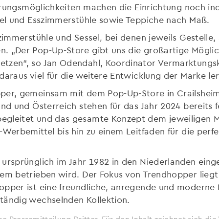
ierungsmöglichkeiten machen die Einrichtung noch ind
ssel und Esszimmerstühle sowie Teppiche nach Maß.
szimmerstühle und Sessel, bei denen jeweils Gestelle,
. „Der Pop-Up-Store gibt uns die großartige Möglic
etzen“, so Jan Odendahl, Koordinator Vermarktung
daraus viel für die weitere Entwicklung der Marke le
per, gemeinsam mit dem Pop-Up-Store in Crailsheim,
and und Österreich stehen für das Jahr 2024 bereits f
egleitet und das gesamte Konzept dem jeweiligen Mö
-Werbemittel bis hin zu einem Leitfaden für die perf
 ursprünglich im Jahr 1982 in den Niederlanden eing
em betrieben wird. Der Fokus von Trendhopper liegt 
opper ist eine freundliche, anregende und moderne
tändig wechselnden Kollektion.
ne Pressemitteilung Dritter. Für den Inhalt zeichnet sich d