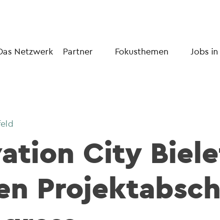
Das Netzwerk
Partner
Fokusthemen
Jobs in
feld
tion City Bielef
en Projektabsch