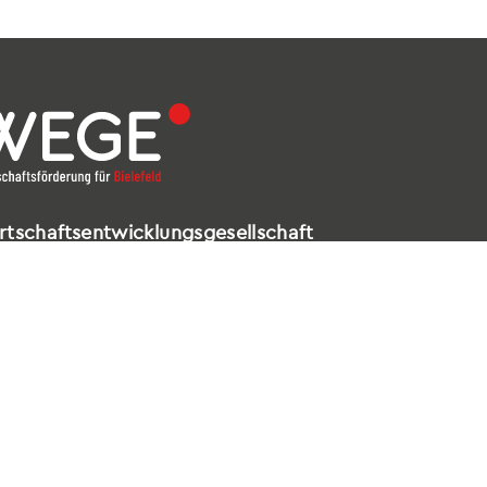
rtschaftsentwicklungsgesellschaft
elefeld mbH
ldstraße 16 – 18
602 Bielefeld
521 / 557 660-99
nfo@wege-bielefeld.de
tenschutz
|
Impressum