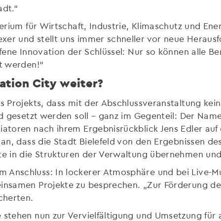
adt.“
sterium für Wirtschaft, Industrie, Klimaschutz und En
xer und stellt uns immer schneller vor neue Heraus
ffene Innovation der Schlüssel: Nur so können alle B
lt werden!“
ation City weiter?
es Projekts, dass mit der Abschlussveranstaltung kein
eld gesetzt werden soll – ganz im Gegenteil: Der Nam
iatoren nach ihrem Ergebnisrückblick Jens Edler auf
 an, dass die Stadt Bielefeld von den Ergebnissen de
nte in die Strukturen der Verwaltung übernehmen u
 Anschluss: In lockerer Atmosphäre und bei Live-Mu
einsamen Projekte zu besprechen. „Zur Förderung de
cherten.
e stehen nun zur Vervielfältigung und Umsetzung für