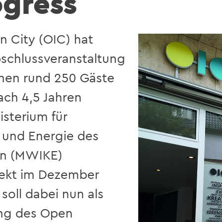
ogress
n City (OIC) hat
schlussveranstaltung
men rund 250 Gäste
ach 4,5 Jahren
isterium für
a und Energie des
en (MWIKE)
jekt im Dezember
soll dabei nun als
ung des Open