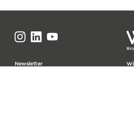
Newsletter
Wi
Bi
Go
33
T
0
E
i
Da