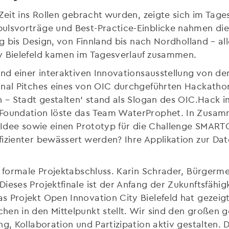
Zeit ins Rollen gebracht wurden, zeigte sich im Tage
ulsvorträge und Best-Practice-Einblicke nahmen die 
ung bis Design, von Finnland bis nach Nordholland – 
ty Bielefeld kamen im Tagesverlauf zusammen.
end einer interaktiven Innovationsausstellung von de
inal Pitches eines von OIC durchgeführten Hackatho
n – Stadt gestalten‘ stand als Slogan des OIC.Hack im
 Foundation löste das Team WaterProphet. In Zusam
e Idee sowie einen Prototyp für die Challenge SMART
fizienter bewässert werden? Ihre Applikation zur Da
 formale Projektabschluss. Karin Schrader, Bürgermei
eses Projektfinale ist der Anfang der Zukunftsfähigke
 Projekt Open Innovation City Bielefeld hat gezeigt,
en in den Mittelpunkt stellt. Wir sind den großen g
ng, Kollaboration und Partizipation aktiv gestalten