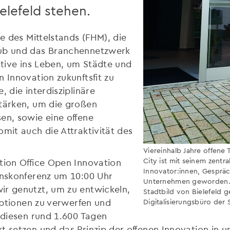
elefeld stehen.
le des Mittelstands (FHM), die
lub und das Branchennetzwerk
ative ins Leben, um Städte und
 Innovation zukunftsfit zu
, die interdisziplinäre
stärken, um die großen
en, sowie eine offene
omit auch die Attraktivität des
Viereinhalb Jahre offene
City ist mit seinem zentra
tion Office Open Innovation
Innovator:innen, Gesprä
onskonferenz um 10:00 Uhr
Unternehmen geworden. D
ir genutzt, um zu entwickeln,
Stadtbild von Bielefeld
 Optionen zu verwerfen und
Digitalisierungsbüro der S
n diesen rund 1.600 Tagen
t setzen und das Prinzip der offenen Innovation in un