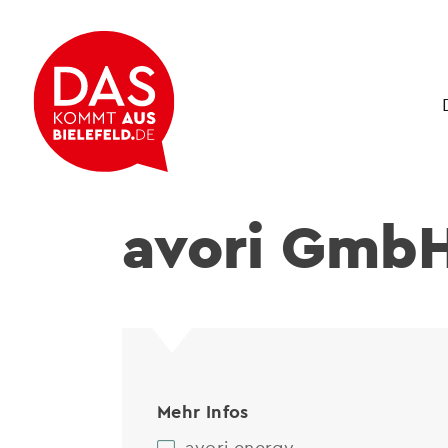
avori Gmb
Mehr Infos
avori.energy