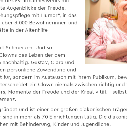
en des Ev. Johanneswerks mit
te Augenblicke der Freude.
iehungspflege mit Humor“, in das
ne über 3.000 Bewohnerinnen und
te in der Altenhilfe
ert Schmerzen. Und so
n Clowns das Leben der dem
nachhaltig. Gustav, Clara und
nken persönliche Zuwendung und
ht für, sondern im Austausch mit ihrem Publikum, be
erscheidet ein Clown niemals zwischen richtig und 
ers, Momente der Freude und der Kreativität – selbs
Demenz.
ndet und ist einer der großen diakonischen Träger 
 sind in mehr als 70 Einrichtungen tätig. Die diakon
en mit Behinderung, Kinder und Jugendliche.