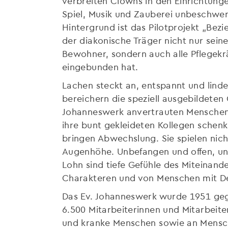
verbreiten Clowns in den Einrichtung
Spiel, Musik und Zauberei unbeschwer
Hintergrund ist das Pilotprojekt „Bez
der diakonische Träger nicht nur sei
Bewohner, sondern auch alle Pflegekräf
eingebunden hat.
Lachen steckt an, entspannt und lind
bereichern die speziell ausgebildete
Johanneswerk anvertrauten Menschen 
ihre bunt gekleideten Kollegen sche
bringen Abwechslung. Sie spielen nic
Augenhöhe. Unbefangen und offen, unt
Lohn sind tiefe Gefühle des Miteinand
Charakteren und von Menschen mit 
Das Ev. Johanneswerk wurde 1951 gegrü
6.500 Mitarbeiterinnen und Mitarbeiter
und kranke Menschen sowie an Mensch