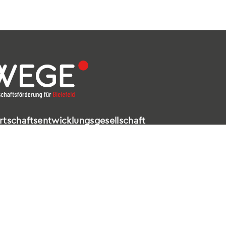
rtschaftsentwicklungsgesellschaft
elefeld mbH
ldstraße 16 – 18
602 Bielefeld
521 / 557 660-99
nfo@wege-bielefeld.de