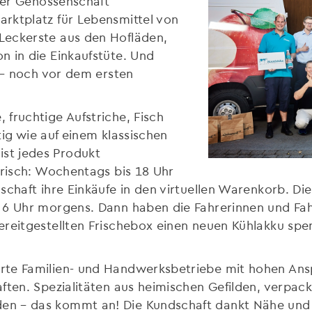
lder Genossenschaft
rktplatz für Lebensmittel von
Leckerste aus den Hofläden,
n in die Einkaufstüte. Und
h – noch vor dem ersten
fruchtige Aufstriche, Fisch
ltig wie auf einem klassischen
st jedes Produkt
frisch: Wochentags bis 18 Uhr
chaft ihre Einkäufe in den virtuellen Warenkorb. Die 
 6 Uhr morgens. Dann haben die Fahrerinnen und Fah
reitgestellten Frischebox einen neuen Kühlakku spend
rte Familien- und Handwerksbetriebe mit hohen Ansp
ten. Spezialitäten aus heimischen Gefilden, verpackt
n – das kommt an! Die Kundschaft dankt Nähe und V