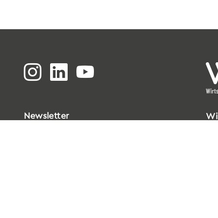
Newsletter
Wi
Bi
Go
33
T
0
E
i