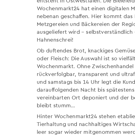
entsteht in Ostwestfalen. Die Bielefe
Wochenmarkt24 hat einen digitalen Ma
nebenan geschaffen. Hier kommt das 
Metzgereien und Bäckereien der Regio
ausgeliefert wird – selbstverständlic
Hahnenschrei!
Ob duftendes Brot, knackiges Gemüse, 
oder Fleisch: Die Auswahl ist so vielfä
Wochenmarkt. Ohne Zwischenhandel i
rückverfolgbar, transparent und ultra
und samstags bis 14 Uhr legt die Kunds
darauffolgenden Nacht bis spätestens
vereinbarten Ort deponiert und der be
bleibt stumm…
Hinter Wochenmarkt24 stehen etablie
Tierhaltung und nachhaltiges Wirtschaf
leer sogar wieder mitgenommen werde