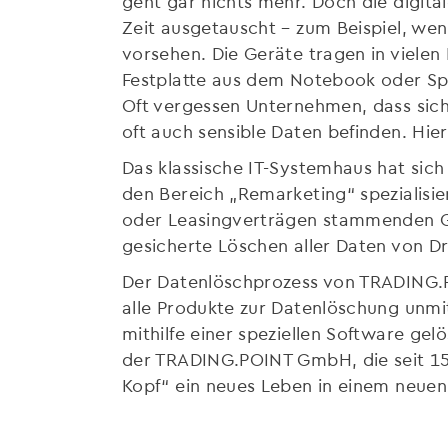
geht gar nichts mehr. Doch die digital
Zeit ausgetauscht – zum Beispiel, we
vorsehen. Die Geräte tragen in vielen 
Festplatte aus dem Notebook oder Sp
Oft vergessen Unternehmen, dass sich 
oft auch sensible Daten befinden. Hie
Das klassische IT-Systemhaus hat sic
den Bereich „Remarketing“ spezialisi
oder Leasingverträgen stammenden Ger
gesicherte Löschen aller Daten von D
Der Datenlöschprozess von TRADING.POI
alle Produkte zur Datenlöschung unmi
mithilfe einer speziellen Software gel
der TRADING.POINT GmbH, die seit 15 J
Kopf“ ein neues Leben in einem neue