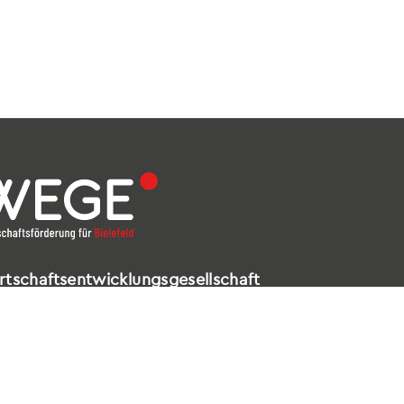
rtschaftsentwicklungsgesellschaft
elefeld mbH
ldstraße 16 – 18
602 Bielefeld
521 / 557 660-99