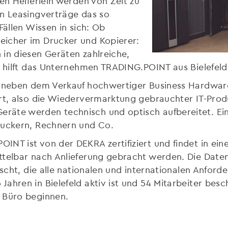
en Helferlein werden von Zeit zu
nn Leasingverträge das so
Fällen Wissen in sich: Ob
eicher im Drucker und Kopierer:
in diesen Geräten zahlreiche,
r hilft das Unternehmen TRADING.POINT aus Bielefeld
h neben dem Verkauf hochwertiger Business Hardware
ert, also die Wiedervermarktung gebrauchter IT-Pro
äte werden technisch und optisch aufbereitet. Ein 
ruckern, Rechnern und Co.
NT ist von der DEKRA zertifiziert und findet in eine
ttelbar nach Anlieferung gebracht werden. Die Dat
öscht, die alle nationalen und internationalen Anford
ahren in Bielefeld aktiv ist und 54 Mitarbeiter besc
n Büro beginnen.