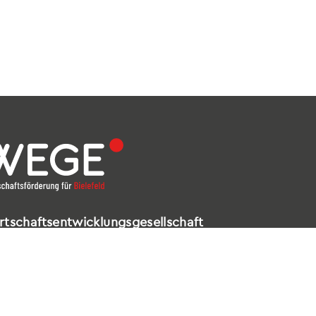
rtschaftsentwicklungsgesellschaft
elefeld mbH
ldstraße 16 – 18
602 Bielefeld
521 / 557 660-99