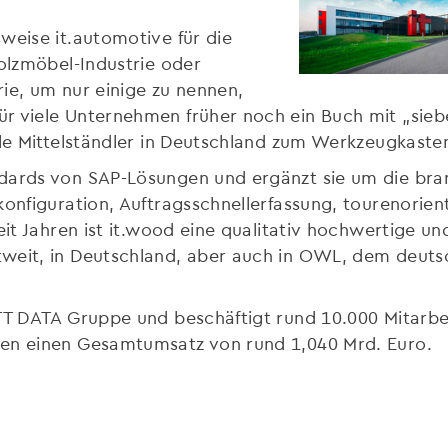
weise it.automotive für die
Holzmöbel-Industrie oder
trie, um nur einige zu nennen,
r viele Unternehmen früher noch ein Buch mit „siebe
ele Mittelständler in Deutschland zum Werkzeugkasten
dards von SAP-Lösungen und ergänzt sie um die bran
konfiguration, Auftragsschnellerfassung, tourenorie
eit Jahren ist it.wood eine qualitativ hochwertige u
tweit, in Deutschland, aber auch in OWL, dem deut
TT DATA Gruppe und beschäftigt rund 10.000 Mitarbei
men einen Gesamtumsatz von rund 1,040 Mrd. Euro.