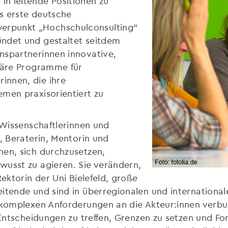
n leitende Positionen zu
s erste deutsche
erpunkt „Hochschulconsulting“
ündet und gestaltet seitdem
nspartnerinnen innovative,
inäre Programme für
innen, die ihre
emen praxisorientiert zu
 Wissenschaftlerinnen und
, Beraterin, Mentorin und
nen, sich durchzusetzen,
wusst zu agieren. Sie verändern,
Rektorin der Uni Bielefeld, große
eitende und sind in überregionalen und internationa
t komplexen Anforderungen an die Akteur:innen verb
, Entscheidungen zu treffen, Grenzen zu setzen und F