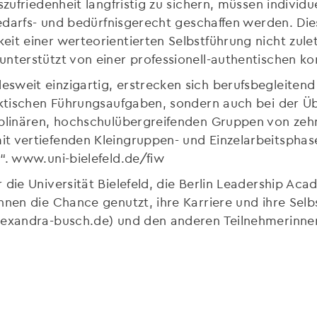
szufriedenheit langfristig zu sichern, müssen indivi
 bedarfs- und bedürfnisgerecht geschaffen werden. D
it einer werteorientierten Selbstführung nicht zule
unterstützt von einer professionell-authentischen k
weit einzigartig, erstrecken sich berufsbegleitend 
raktischen Führungsaufgaben, sondern auch bei der 
iplinären, hochschulübergreifenden Gruppen von zeh
t vertiefenden Kleingruppen- und Einzelarbeitspha
“. www.uni-bielefeld.de/fiw
 die Universität Bielefeld, die Berlin Leadership Ac
nnen die Chance genutzt, ihre Karriere und ihre Selb
alexandra-busch.de) und den anderen Teilnehmerinne