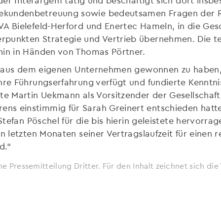
kundenbetreuung sowie bedeutsamen Fragen der Res
VA Bielefeld-Herford und Enertec Hameln, in die Ges
rpunkten Strategie und Vertrieb übernehmen. Die t
hin in Händen von Thomas Pörtner.
gin aus dem eigenen Unternehmen gewonnen zu haben, 
hre Führungserfahrung verfügt und fundierte Kenntnis
gte Martin Uekmann als Vorsitzender der Gesellscha
s einstimmig für Sarah Greinert entschieden hatte
 Stefan Pöschel für die bis hierin geleistete hervorr
en letzten Monaten seiner Vertragslaufzeit für einen
d.“
ne Pressemitteilung Dritter. Für den Inhalt zeichnet sich d