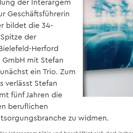
lung der Interargem
r Geschäftsführerin
 bildet die 34-
 Spitze der
ielefeld-Herford
 GmbH mit Stefan
zunächst ein Trio. Zum
 verlässt Stefan
t fünf Jahren die
n beruflichen
ntsorgungsbranche zu widmen.
b der Interargem tätig und beschäftigt sich dort ins