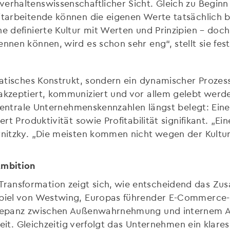
rhaltenswissenschaftlicher Sicht. Gleich zu Beginn ih
itarbeitende können die eigenen Werte tatsächlich b
ne definierte Kultur mit Werten und Prinzipien – do
nnen können, wird es schon sehr eng“, stellt sie fest
tatisches Konstrukt, sondern ein dynamischer Prozess
akzeptiert, kommuniziert und vor allem gelebt werden
f zentrale Unternehmenskennzahlen längst belegt: Eine
rt Produktivität sowie Profitabilität signifikant. „Ein
ernitzky. „Die meisten kommen nicht wegen der Kultu
mbition
ransformation zeigt sich, wie entscheidend das Zu
piel von Westwing, Europas führender E-Commerce-Pla
skrepanz zwischen Außenwahrnehmung und internem A
gkeit. Gleichzeitig verfolgt das Unternehmen ein klares