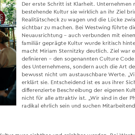
Der erste Schritt ist Klarheit. Unternehmen 
bestehende Kultur sie wirklich an ihr Ziel b
Realitätscheck zu wagen und die Lücke zwi
sichtbar zu machen. Bei Westwing führte di
Neuausrichtung – auch verbunden mit eine
familiär geprägte Kultur wurde kritisch hinte
macht Miriam Sternitzky deutlich. Ziel war 
definieren – den sogenannten Culture Code. 
des Unternehmens, sondern auch die Art d
bewusst nicht um austauschbare Werte. „Vie
erklärt sie. Entscheidend ist es aus ihrer Si
differenzierte Beschreibung der eigenen Kul
nicht für alle attraktiv ist. „Wir sind in der
radikal ehrlich sein und suchen Mitarbeitende
Kultur muss sichtbar und erlebbar werden. Bei West