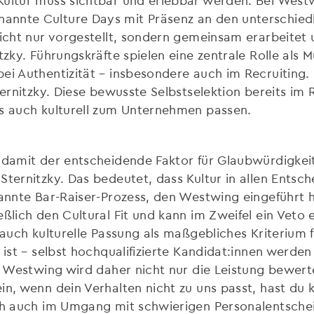
annte Culture Days mit Präsenz an den unterschie
nicht nur vorgestellt, sondern gemeinsam erarbeitet u
zky. Führungskräfte spielen eine zentrale Rolle als Mu
ei Authentizität – insbesondere auch im Recruiting.
ernitzky. Diese bewusste Selbstselektion bereits im R
ls auch kulturell zum Unternehmen passen.
d damit der entscheidende Faktor für Glaubwürdigke
Sternitzky. Das bedeutet, dass Kultur in allen Ents
nannte Bar-Raiser-Prozess, den Westwing eingeführt h
ßlich den Cultural Fit und kann im Zweifel ein Veto e
 auch kulturelle Passung als maßgebliches Kriterium f
 ist – selbst hochqualifizierte Kandidat:innen werde
ei Westwing wird daher nicht nur die Leistung bewer
in, wenn dein Verhalten nicht zu uns passt, hast du 
ich auch im Umgang mit schwierigen Personalentsch