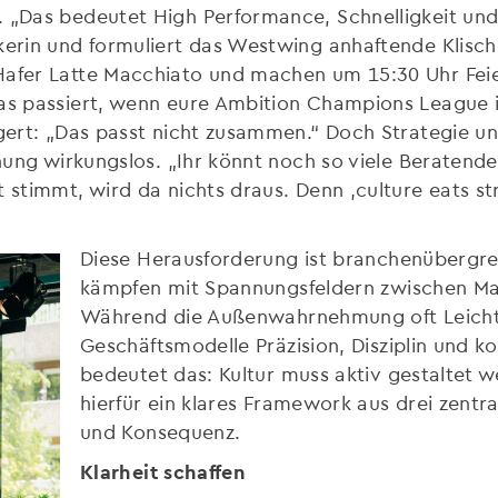
. „Das bedeutet High Performance, Schnelligkeit un
erin und formuliert das Westwing anhaftende Klischee.
Hafer Latte Macchiato und machen um 15:30 Uhr Fei
as passiert, wenn eure Ambition Champions League is
olgert: „Das passt nicht zusammen.“ Doch Strategie
anung wirkungslos. „Ihr könnt noch so viele Beratend
 stimmt, wird da nichts draus. Denn ‚culture eats str
Diese Herausforderung ist branchenübergre
kämpfen mit Spannungsfeldern zwischen Mar
Während die Außenwahrnehmung oft Leichtig
Geschäftsmodelle Präzision, Disziplin und k
bedeutet das: Kultur muss aktiv gestaltet w
hierfür ein klares Framework aus drei zentr
und Konsequenz.
Klarheit schaffen