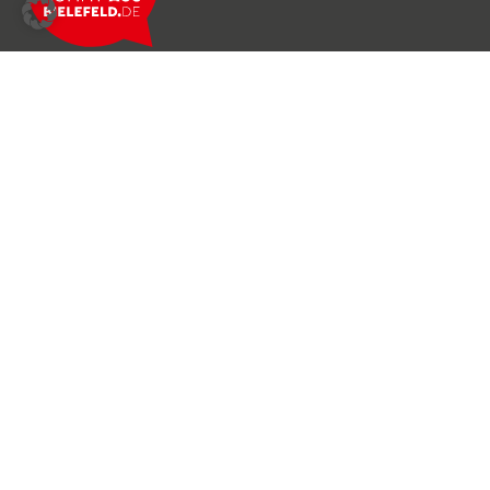
Über das Netzwerk
Unser Team
Archiv
Produkte & Dienstleistungen
News & Stories
Newsletter