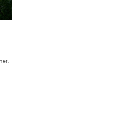
ner.
.