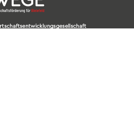
rtschaftsentwicklungsgesellschaft
elefeld mbH
ldstraße 16 – 18
602 Bielefeld
521 / 557 660-99
nfo@wege-bielefeld.de
tenschutz
|
Impressum