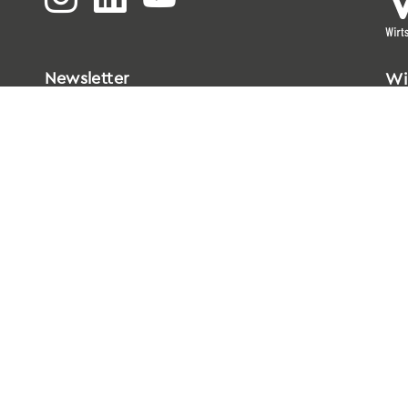
Newsletter
Wi
Bi
Go
33
T
0
E
i
Da