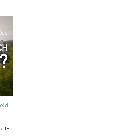
Das Netzwerk
Partner
Fokusthemen
Jobs in
feld
art-