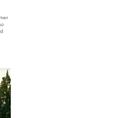
mmer
so
rd