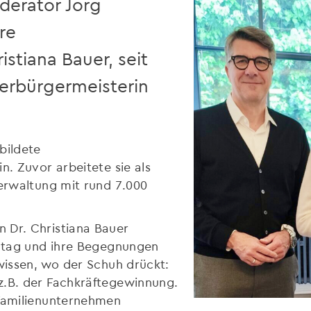
derator Jörg
re
istiana Bauer, seit
rbürgermeisterin
bildete
n. Zuvor arbeitete sie als
Verwaltung mit rund 7.000
 Dr. Christiana Bauer
lltag und ihre Begegnungen
 wissen, wo der Schuh drückt:
z.B. der Fachkräftegewinnung.
 Familienunternehmen