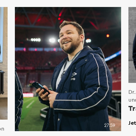
Dr
un
Tr
Je
27:59
on