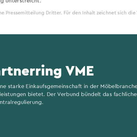
g unterstreicht.
ne Pressemitteilung Dritter. Für den Inhalt zeichnet sich d
artnerring VME
ine starke Einkaufsgemeinschaft in der Möbelbranche,
stleistungen bietet. Der Verbund bündelt das fachlic
tralregulierung.