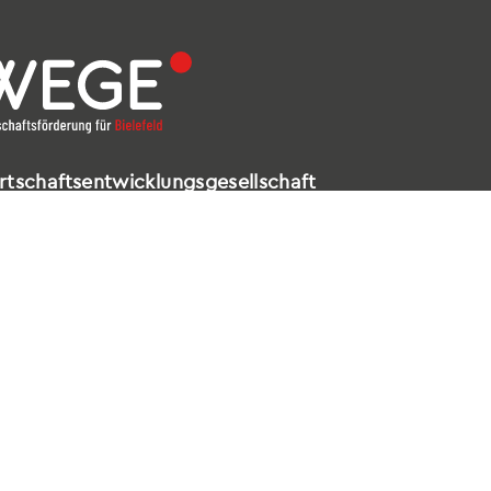
rtschaftsentwicklungsgesellschaft
elefeld mbH
ldstraße 16 – 18
602 Bielefeld
521 / 557 660-99
nfo@wege-bielefeld.de
tenschutz
|
Impressum