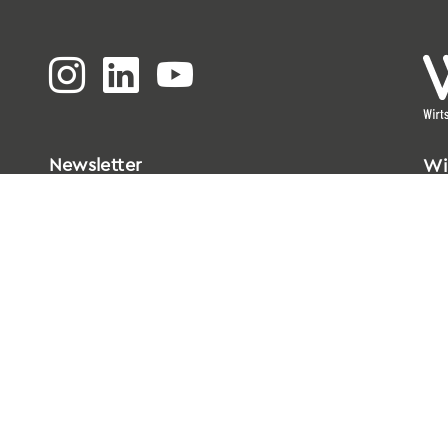
Newsletter
Wi
Bi
Go
33
T
0
E
i
Da