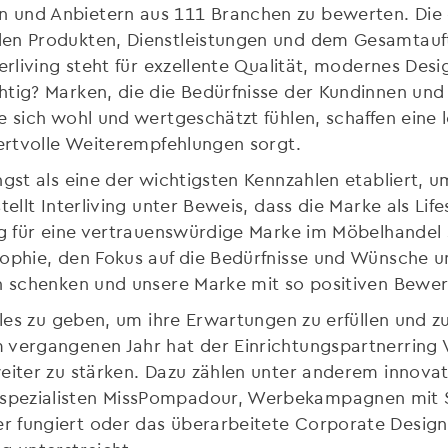
 und Anbietern aus 111 Branchen zu bewerten. Die 
den Produkten, Dienstleistungen und dem Gesamtauf
terliving steht für exzellente Qualität, modernes De
htig? Marken, die die Bedürfnisse der Kundinnen und
e sich wohl und wertgeschätzt fühlen, schaffen eine l
wertvolle Weiterempfehlungen sorgt.
ngst als eine der wichtigsten Kennzahlen etabliert, 
ellt Interliving unter Beweis, dass die Marke als Life
ig für eine vertrauenswürdige Marke im Möbelhandel s
sophie, den Fokus auf die Bedürfnisse und Wünsche u
en schenken und unsere Marke mit so positiven Bewe
lles zu geben, um ihre Erwartungen zu erfüllen und zu 
m vergangenen Jahr hat der Einrichtungspartnerri
weiter zu stärken. Dazu zählen unter anderem innova
spezialisten MissPompadour, Werbekampagnen mit S
r fungiert oder das überarbeitete Corporate Desig