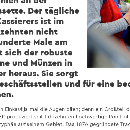
hlen an der
ssette. Der tägliche
assierers ist im
rzehnten nicht
underte Male am
t sich der robuste
ine und Münzen in
r heraus. Sie sorgt
 Geschäftsstellen und für eine
nen.
en Einkauf ja mal die Augen offen; denn ein Großteil 
R produziert seit Jahrzehnten hochwertige Point-of-
oryphäe auf seinem Gebiet. Das 1876 gegründete Tra