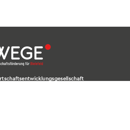
rtschaftsentwicklungsgesellschaft
elefeld mbH
ldstraße 16 – 18
602 Bielefeld
521 / 557 660-99
nfo@wege-bielefeld.de