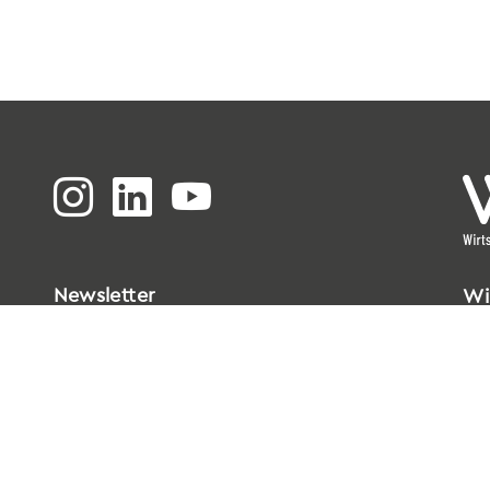
Newsletter
Wi
Bi
Go
33
T
0
E
i