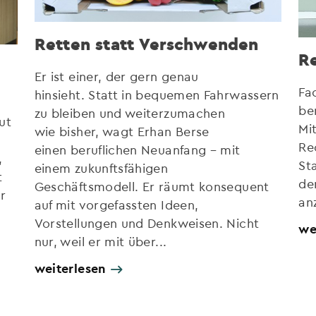
Retten statt Verschwenden
Re
Er ist einer, der gern genau
Fa
hinsieht. Statt in bequemen Fahrwassern
be
zu bleiben und weiterzumachen
ut
Mi
wie bisher, wagt Erhan Berse
Re
einen beruflichen Neuanfang – mit
,
St
einem zukunftsfähigen
t
de
Geschäftsmodell. Er räumt konsequent
r
an
auf mit vorgefassten Ideen,
Vorstellungen und Denkweisen. Nicht
we
nur, weil er mit über...
weiterlesen