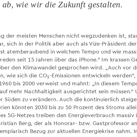
ab, wie wir die Zukunft gestalten.
tag der meisten Menschen nicht wegzudenken ist, star
 sich in der Politik aber auch als Vize-Präsident de
Es ist atemberaubend in welchem Tempo und wie mas
r reden seit 15 Jahren über das iPhone.“ Im krassen G
n über den Klimawandel gesprochen wird. „Auch vor d
n, wie sich die CO
-Emissionen entwickeln werden“, 
2
1960 bis 2000 verweist und mahnt: „In diesem Tempo
 auf mehr Nachhaltigkeit ausgerichtet sein müssen.“
r Süden zu verändern. Auch die kontinuierlich steig
ien könnten 2030 bis zu 50 Prozent des Stroms allei
s 5G-Netzes treiben den Energieverbrauch massiv in
hristian Berg, der als Honorar- bzw. Gastprofessor a
xemplarisch Bezug zur aktuellen Energiekrise nahm. 