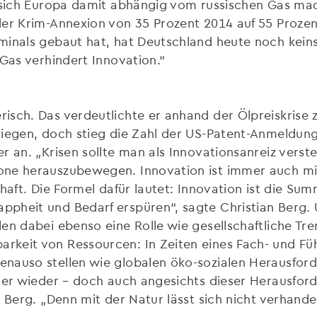
s sich Europa damit abhängig vom russischen Gas ma
der Krim-Annexion von 35 Prozent 2014 auf 55 Proze
inals gebaut hat, hat Deutschland heute noch keins“
-Gas verhindert Innovation.“
isch. Das verdeutlichte er anhand der Ölpreiskrise
tiegen, doch stieg die Zahl der US-Patent-Anmeldung
r an. „Krisen sollte man als Innovationsanreiz verste
one herauszubewegen. Innovation ist immer auch mi
haft. Die Formel dafür lautet: Innovation ist die Sum
ppheit und Bedarf erspüren“, sagte Christian Berg
en dabei ebenso eine Rolle wie gesellschaftliche Tre
rkeit von Ressourcen: In Zeiten eines Fach- und F
enauso stellen wie globalen öko-sozialen Herausfo
mer wieder – doch auch angesichts dieser Herausfor
 Berg. „Denn mit der Natur lässt sich nicht verhandel