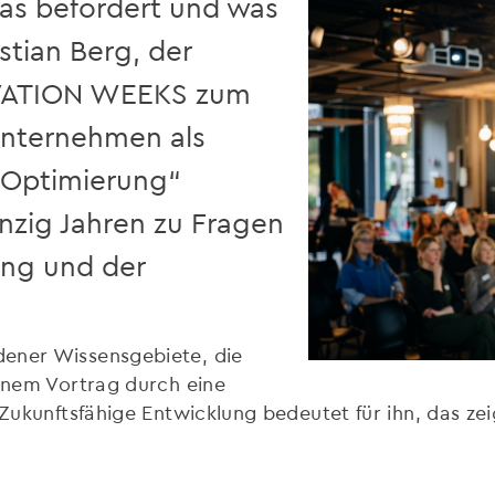
was befördert und was
istian Berg, der
VATION WEEKS zum
Unternehmen als
d Optimierung“
wanzig Jahren zu Fragen
ung und der
dener Wissensgebiete, die
einem Vortrag durch eine
 Zukunftsfähige Entwicklung bedeutet für ihn, das ze