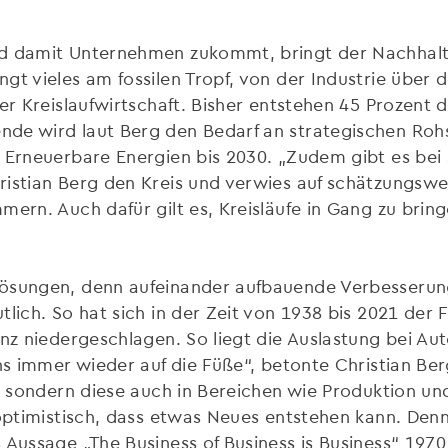
nd damit Unternehmen zukommt, bringt der Nachhalt
gt vieles am fossilen Tropf, von der Industrie über d
der Kreislaufwirtschaft. Bisher entstehen 45 Prozent
de wird laut Berg den Bedarf an strategischen Rohs
 Erneuerbare Energien bis 2030. „Zudem gibt es bei 
istian Berg den Kreis und verwies auf schätzungswei
mern. Auch dafür gilt es, Kreisläufe in Gang zu bring
lösungen, denn aufeinander aufbauende Verbesserun
lich. So hat sich in der Zeit von 1938 bis 2021 der F
enz niedergeschlagen. So liegt die Auslastung bei Aut
uns immer wieder auf die Füße“, betonte Christian Be
rt, sondern diese auch in Bereichen wie Produktion
 optimistisch, dass etwas Neues entstehen kann. Den
 Aussage „The Business of Business is Business“ 1970