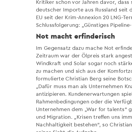
Kritiker schon vor Jahren davor, das
deutscher Importe aus Russland seit 
EU seit der Krim-Annexion 20 LNG-Term
Schlussfolgerung: „Günstiges Pipeline
Not macht erfinderisch
Im Gegensatz dazu mache Not erfinder
Zeitraum war der Ölpreis stark anges
Windkraft und Solar sogar noch stärke
zu machen und sich aus der Komfortz
formulierte Christian Berg seine Botsc
„Dafür muss man als Unternehmen Kna
antizipieren. Kundenerwartungen spiel
Rahmenbedingungen oder die Verfügba
Unternehmen dem „War for talents“ g
und Migration. „Krisen treffen uns im
Nachhaltigkeit bestehen“, so Christian
seiner Sicht die Aufgabe.